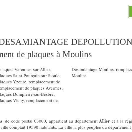
 DESAMIANTAGE DEPOLLUTION
ent de plaques à Moulins
laques Varennes-sur-Allier
,
Désamiantage Moulins
,
remplac
aques Saint-Pourçain-sur-Sioule
,
Moulins
laques Yzeure
,
remplacement de
emplacement de plaques Avermes
,
laques Dompierre-sur-Besbre
,
laques Vichy
,
remplacement de
ns
Allier
, de code postal 03000, appartient au département
et à la ré
 ville comptait 19590 habitants. La ville la plus peuplée du département