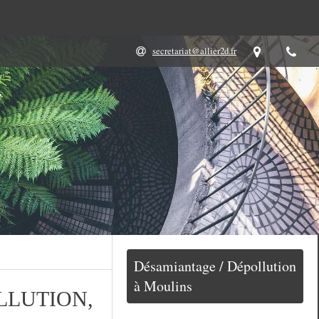
secretariat@allier2d.fr
Désamiantage / Dépollution
à Moulins
LLUTION,