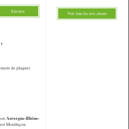
Envoyer
Voir tous les avis clients
,
ement de plaques
Auvergne-Rhône-
gion
 est Montluçon.