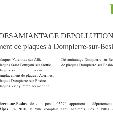
 DESAMIANTAGE DEPOLLUTION
ent de plaques à Dompierre-sur-Bes
laques Varennes-sur-Allier
,
Désamiantage Dompierre-sur-Be
aques Saint-Pourçain-sur-Sioule
,
de plaques Dompierre-sur-Besbr
laques Yzeure
,
remplacement de
emplacement de plaques Avermes
,
laques Dompierre-sur-Besbre
,
laques Vichy
,
remplacement de
erre-sur-Besbre
, de code postal 03290, appartient au départemen
Alpes
. En 2010, la ville comptait 3152 habitants. Les 3 villes 