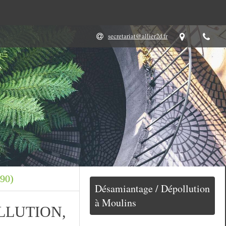
secretariat@allier2d.fr
290)
Désamiantage / Dépollution
à Moulins
LLUTION,