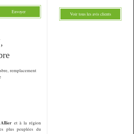
Envoyer
Voir tous les avis clients
,
bre
sbre
,
remplacement
e
Allier
t
et à la région
les plus peuplées du