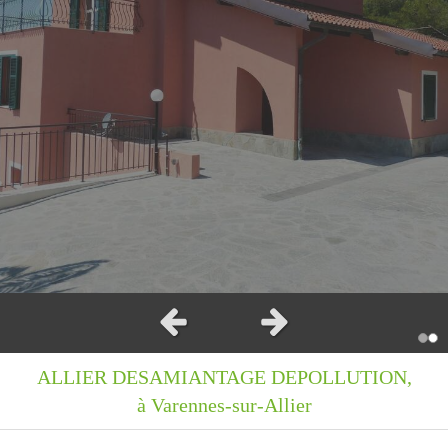
Fibre minérale naturellement présente dans la roche,
aux nombreuses propriétés ( résistance au feu,
isolante...) utilisée dans les matériaux de
construction.
Interdite depuis 1997, notre métier consiste à retirer
ces matériaux de vos habitations, aussi bien en
intérieur qu'à l'extérieur.
Slide précédent
Slide suivant
ALLIER DESAMIANTAGE DEPOLLUTION,
à Varennes-sur-Allier