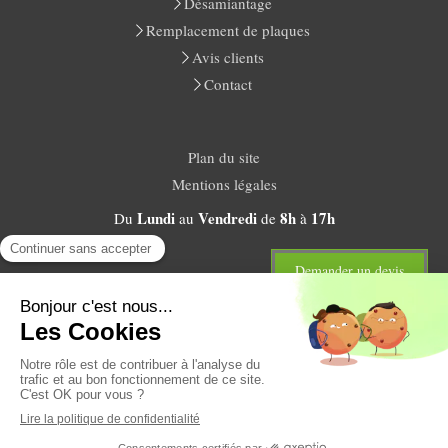
Désamiantage
Remplacement de plaques
Avis clients
Contact
Plan du site
Mentions légales
Lundi
Vendredi
8h
17h
Du
au
de
à
Demander un devis
Création et référencement du site par Simplébo
En partenariat avec
E-BTP